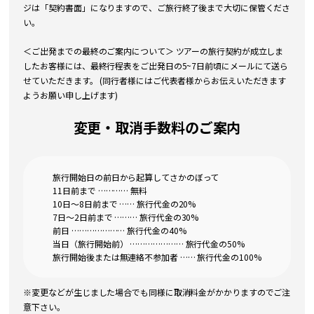
ジは「契約書面」になりますので、ご旅行終了後まで大切に保管くださ
い。
＜ご出発までの最終のご案内について＞ ツアーの旅行契約が成立しま
したお客様には、最終行程表をご出発日の5~7日前頃にメールにて送ら
せていただきます。 (同行者様にはご代表者様からお伝えいただきます
ようお願い申し上げます)
変更・取消手数料のご案内
旅行開始日の前日から起算してさかのぼって
11日前まで ………… 無料
10日～8日前まで …… 旅行代金の20%
7日～2日前まで ……… 旅行代金の30%
前日 ………………… 旅行代金の40%
当日（旅行開始前） ………………… 旅行代金の50%
旅行開始後または無連絡不参加者 …… 旅行代金の100%
※変更などが生じました場合でも同様に取消料金がかかりますのでご注
意下さい。