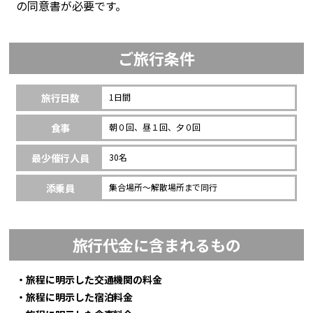
の同意書が必要です。
ご旅行条件
旅行日数
1日間
食事
朝０回、昼１回、夕０回
最少催行人員
30名
添乗員
集合場所～解散場所まで同行
旅行代金に含まれるもの
・旅程に明示した交通機関の料金
・旅程に明示した宿泊料金