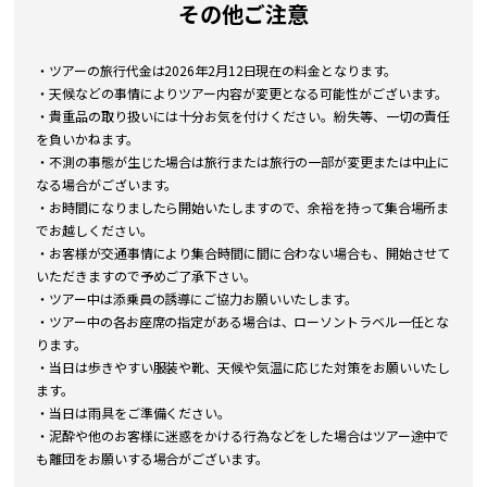
その他ご注意
・ツアーの旅行代金は2026年2月12日現在の料金となります。
・天候などの事情によりツアー内容が変更となる可能性がございます。
・貴重品の取り扱いには十分お気を付けください。紛失等、一切の責任
を負いかねます。
・不測の事態が生じた場合は旅行または旅行の一部が変更または中止に
なる場合がございます。
・お時間になりましたら開始いたしますので、余裕を持って集合場所ま
でお越しください。
・お客様が交通事情により集合時間に間に合わない場合も、開始させて
いただきますので予めご了承下さい。
・ツアー中は添乗員の誘導にご協力お願いいたします。
・ツアー中の各お座席の指定がある場合は、ローソントラベル一任とな
ります。
・当日は歩きやすい服装や靴、天候や気温に応じた対策をお願いいたし
ます。
・当日は雨具をご準備ください。
・泥酔や他のお客様に迷惑をかける行為などをした場合はツアー途中で
も離団をお願いする場合がございます。