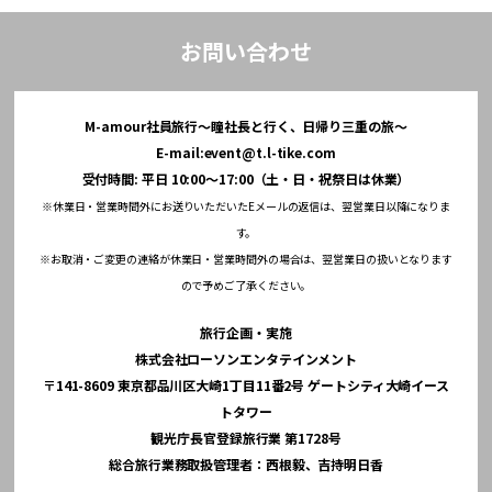
お問い合わせ
M-amour社員旅行～瞳社長と行く、日帰り三重の旅～
E-mail:
event@t.l-tike.com
受付時間: 平日 10:00～17:00（土・日・祝祭日は休業）
※休業日・営業時間外にお送りいただいたEメールの返信は、翌営業日以降になりま
す。
※お取消・ご変更の連絡が休業日・営業時間外の場合は、翌営業日の扱いとなります
ので予めご了承ください。
旅行企画・実施
株式会社ローソンエンタテインメント
〒141-8609 東京都品川区大崎1丁目11番2号 ゲートシティ大崎イース
トタワー
観光庁長官登録旅行業 第1728号
総合旅行業務取扱管理者：西根毅、吉持明日香