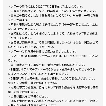
・ツアーの旅行代金は2026年7月2日現在の料金となります。
・天候などの事情によりツアー内容が変更となる可能性がございます。
・貴重品の取り扱いには十分お気を付けください。紛失等、一切の責任
を負いかねます。
・不測の事態が生じた場合は旅行または旅行の一部が変更または中止に
なる場合がございます。
・お時間になりましたら開始いたしますので、余裕を持って集合場所ま
でお越しください。
・お客様が交通事情により集合時間に間に合わない場合も、開始させて
いただきますので予めご了承下さい。
・ツアー中は添乗員の誘導にご協力お願いいたします。
・ツアー中の各お座席の指定がある場合は、ローソントラベル一任とな
ります。
・当日は歩きやすい服装や靴、気温対策をお願いいたします。
・1日目はホテルでのディナーや2ショット撮影のみとなりますのでド
レスアップなどでお越しいただく事も可能です。
・2日目以降は足元の悪い場所をご移動いただく可能性がございます。
歩きやすい服装・靴でお越しください。
・足元に不安のある方、行程において補助が必要な方は応募の際に備考
欄に記載をお願します。
・当日は雨具をご準備ください。
・泥酔や他のお客様に迷惑をかける行為などをした場合はツアー途中で
も離団をお願いする場合がございます。