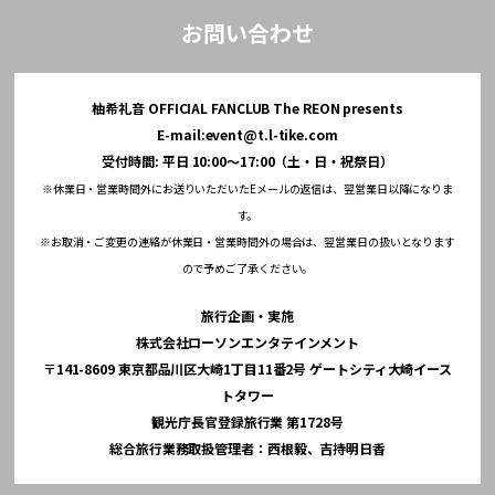
お問い合わせ
柚希礼音 OFFICIAL FANCLUB The REON presents
E-mail:
event@t.l-tike.com
受付時間: 平日 10:00～17:00（土・日・祝祭日）
※休業日・営業時間外にお送りいただいたEメールの返信は、翌営業日以降になりま
す。
※お取消・ご変更の連絡が休業日・営業時間外の場合は、翌営業日の扱いとなります
ので予めご了承ください。
旅行企画・実施
株式会社ローソンエンタテインメント
〒141-8609 東京都品川区大崎1丁目11番2号 ゲートシティ大崎イース
トタワー
観光庁長官登録旅行業 第1728号
総合旅行業務取扱管理者：西根毅、吉持明日香