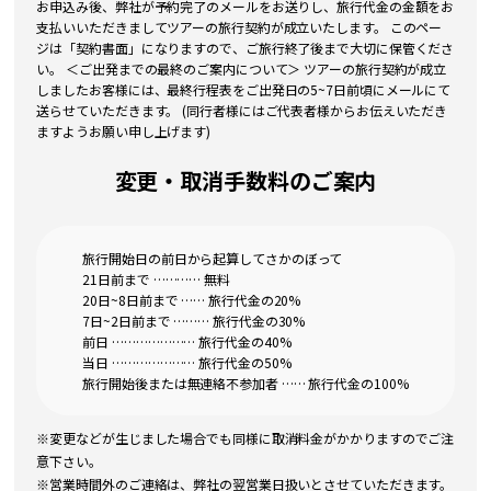
お申込み後、弊社が予約完了のメールをお送りし、旅行代金の金額をお
支払いいただきましてツアーの旅行契約が成立いたします。 このペー
ジは「契約書面」になりますので、ご旅行終了後まで大切に保管くださ
い。 ＜ご出発までの最終のご案内について＞ ツアーの旅行契約が成立
しましたお客様には、最終行程表をご出発日の5~7日前頃にメールにて
送らせていただきます。 (同行者様にはご代表者様からお伝えいただき
ますようお願い申し上げます)
変更・取消手数料のご案内
旅行開始日の前日から起算してさかのぼって
21日前まで ………… 無料
20日~8日前まで …… 旅行代金の20%
7日~2日前まで ……… 旅行代金の30%
前日 ………………… 旅行代金の40%
当日 ………………… 旅行代金の50%
旅行開始後または無連絡不参加者 …… 旅行代金の100%
※変更などが生じました場合でも同様に取消料金がかかりますのでご注
意下さい。
※営業時間外のご連絡は、弊社の翌営業日扱いとさせていただきます。