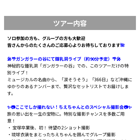
ツアー内容
ソロ参加の方も、グループの方も大歓迎
皆さんからのたくさんのご応募心よりお待ちしております
🌺
🎤🌴ガンガラーの谷にて鍾乳洞ライブ（約90分予定）🌴🎤
神秘的な鍾乳洞「ガンガラーの谷」での、このツアーだけの特
別ライブ！
ミュージカルの名曲から、「涙そうそう」「366日」など沖縄に
ゆかりのあるナンバーまで、贅沢なセットリストでお届けしま
す。
✨📷ここでしか撮れない！ちえちゃんとのスペシャル撮影会📷✨
旅の思い出を一生の宝物に。特別な撮影チャンスを多数ご用
意！
・ 宝塚卒業後、初！ 待望の2ショット撮影
・琉球衣装をまとったちえちゃんを囲んでグループ撮影