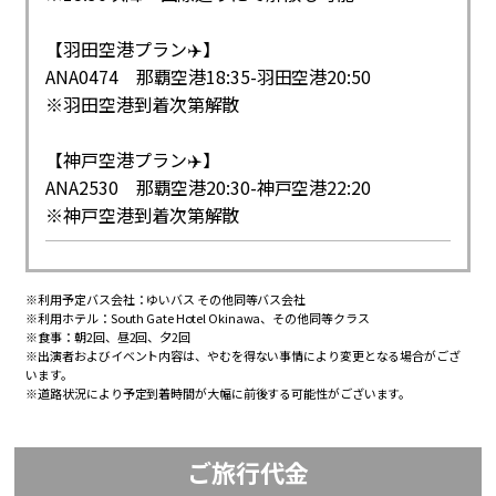
【羽田空港プラン✈️】
ANA0474 那覇空港18:35-羽田空港20:50
※羽田空港到着次第解散
【神戸空港プラン✈️】
ANA2530 那覇空港20:30-神戸空港22:20
※神戸空港到着次第解散
※利用予定バス会社：ゆいバス その他同等バス会社
※利用ホテル：South Gate Hotel Okinawa、その他同等クラス
※食事：朝2回、昼2回、夕2回
※
出演者およびイベント内容は、やむを得ない事情により変更となる場合がござ
います
。
※道路状況により予定到着時間が大幅に前後する可能性がございます。
ご旅行代金