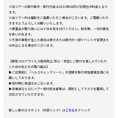
※当ツアーの旅行条件・旅行代金は2021年04月27日現在の料金となり
ます。
※当ツアー中は撮影をご遠慮いただく場合がございます。ご理解いただ
きますようよろしくお願いいたします。
※貴重品の取り扱いには十分お気を付けください。紛失等、一切の責任
を負いかねます。
※不測の事態が生じた場合は旅行または旅行の一部イベントが変更また
は中止になる場合がございます。
【新型コロナウイルス感染防止/安心・安全にご旅行を楽しんでいただ
くための私たちの取り組み】
▶ご出発前に「ヘルスチェックシート」の登録を旅行参加者様全員にお
願いしております。
▶受付時に検温をおこないます。
▶添乗員ならびにツアー受付担当者等は、原則としてマスクを着用して
対応させていただきます。
新しい旅のエチケット（外部リンク）は
こちら
をクリック