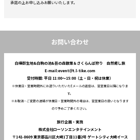
承諾の上お申し込みお願いいたします。
お問い合わせ
白樺群生地&白駒の池&苔の森散策＆さくらんぼ狩り 自然癒し旅
E-mail:event＠t.l-tike.com
受付時間: 平日 11:00～15:00（土・日・祝は休業）
※休業日・営業時間外にお送りいただいたEメールの返信は、翌営業日以降になりま
す。
※お取消・ご変更の連絡が休業日・営業時間外の場合は、翌営業日の扱いとなります
ので予めご了承ください。
旅行企画・実施
株式会社ローソンエンタテインメント
〒141-8609 東京都品川区大崎1丁目11番2号 ゲートシティ大崎イース