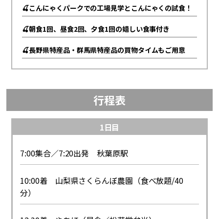
🍒こんにゃくパークでの工場見学とこんにゃくの試食！
🍒朝食1回、昼食2回、夕食1回の嬉しい食事付き
🍒長野県特産品・群馬県特産品の買物タイムもご用意
行程表
1日目
7:00集合／7:20出発 秋葉原駅
10:00着 山梨県さくらんぼ農園（食べ放題/40
分）