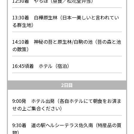
12:30着 やちほ（昼食／松花堂弁当）
13:30着 白樺原生林（日本一美しいと言われてい
る群生地）
14:10着 神秘の苔と原生林/白駒の池（苔の森と池
の散策）
16:45頃着 ホテル（宿泊）
2日目
9:00発 ホテル出発（各自ホテルにて朝食をお済ま
せの上ご集合ください）
9:30着 道の駅ヘルシーテラス佐久南（特産品の買
物）