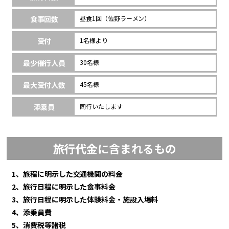
食事回数
昼食1回（佐野ラーメン）
受付
1名様より
最少催行人員
30名様
最大受付人数
45名様
添乗員
同行いたします
旅行代金に含まれるもの
1、旅程に明示した交通機関の料金
2、旅行日程に明示した食事料金
3、旅行日程に明示した体験料金・施設入場料
4、添乗員費
5、消費税等諸税