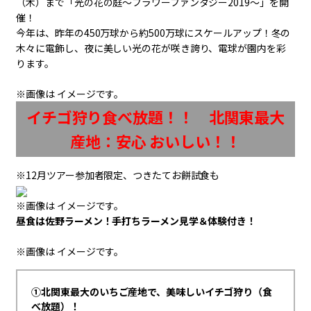
（木）まで「光の花の庭～フラワーファンタジー2019～」を開
催！
今年は、昨年の450万球から約500万球にスケールアップ！冬の
木々に電飾し、夜に美しい光の花が咲き誇り、電球が園内を彩
ります。
※画像は イメージです。
イチゴ狩り食べ放題！！ 北関東最大
産地：安心 おいしい！！
※12月ツアー参加者限定、つきたてお餅試食も
※画像は イメージです。
昼食は佐野ラーメン！手打ちラーメン見学＆体験付き！
※画像は イメージです。
①北関東最大のいちご産地で、美味しいイチゴ狩り（食
べ放題）！