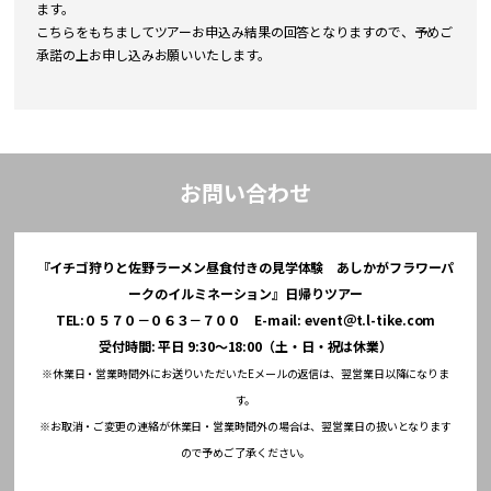
ます。
こちらをもちましてツアーお申込み結果の回答となりますので、予めご
承諾の上お申し込みお願いいたします。
お問い合わせ
『イチゴ狩りと佐野ラーメン昼食付きの見学体験 あしかがフラワーパ
ークのイルミネーション』日帰りツアー
TEL:０５７０－０６３－７００ E-mail: event＠t.l-tike.com
受付時間: 平日 9:30～18:00（土・日・祝は休業）
※休業日・営業時間外にお送りいただいたEメールの返信は、翌営業日以降になりま
す。
※お取消・ご変更の連絡が休業日・営業時間外の場合は、翌営業日の扱いとなります
ので予めご了承ください。