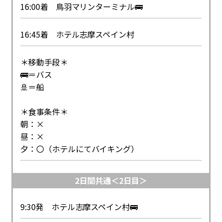
16:00着 鳥羽マリンターミナル🚌
16:45着 ホテル志摩スペイン村
＊移動手段＊
🚌＝バス
🚢＝船
＊食事条件＊
朝：×
昼：×
夕：〇（ホテルにてバイキング）
2日間共通＜2日目＞
9:30発 ホテル志摩スペイン村🚌