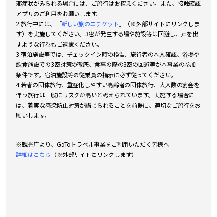
邪症状がみられる場合には、ご旅行はお控えください。また、接触確認
アプリのご利用をお願いします。
2.旅行中には、「
新しい旅のエチケット
」（※外部サイトにリンクしま
す）を実施してください。3密が発生する場や施設等は回避し、声を出
すような行為もご遠慮ください。
3.宿泊施設等では、チェックイン時の検温、旅行者の本人確認、浴場や
飲食施設での3密対策の徹底、食事の際の3密の回避等が本事業の参加
条件です。宿泊施設等の従業員の指示に必ず従ってください。
4.若者の団体旅行、重症化しやすい高齢者の団体旅行、大人数の宴会を
伴う旅行は一般にリスクが高いと考えられています。実施する場合に
は、着実な感染防止対策が講じられることを前提に、適切なご旅行をお
願いします。
※観光庁より、GoToトラベル事業をご利用いただく皆様へ
詳細はこちら
（※外部サイトにリンクします）