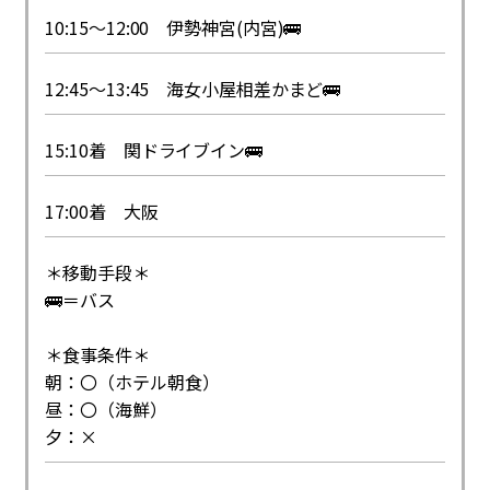
10:15～12:00 伊勢神宮(内宮)🚌
12:45～13:45 海女小屋相差かまど🚌
15:10着 関ドライブイン🚌
17:00着 大阪
＊移動手段＊
🚌＝バス
＊食事条件＊
朝：〇（ホテル朝食）
昼：〇（海鮮）
夕：×