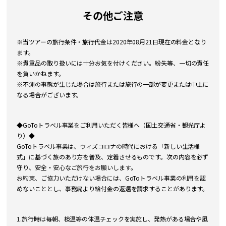
その他ご注意
※当ツアーの旅行条件・旅行代金は2020年08月21日現在の料金となり
ます。
※貴重品の取り扱いには十分お気を付けください。紛失等、一切の責任
を負いかねます。
※不測の事態が生じた場合は旅行または旅行の一部が変更または中止に
なる場合がございます。
◆GoToトラベル事業をご利用いただく皆様へ（国土交通省・観光庁よ
り）◆
GoToトラベル事業は、ウィズコロナの時代における「新しい生活様
式」に基づく旅のあり方を普及、定着させるものです。次の内容を必ず
守り、安全・安心なご旅行をお願いします。
お約束、ご協力いただけない場合には、GoToトラベル事業の利用を認
めないこととし、事務局より給付金の返還を請求することがあります。
1.旅行時は毎朝、検温等の体温チェックを実施し、発熱がある場合や風