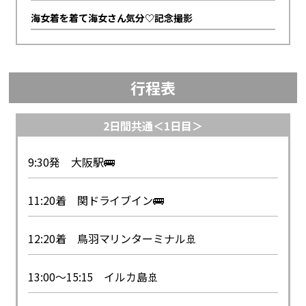
海女着を着て海女さん気分♡記念撮影
行程表
2日間共通＜1日目＞
9:30発 大阪駅🚌
11:20着 関ドライブイン🚌
12:20着 鳥羽マリンターミナル🚢
13:00～15:15 イルカ島🚢