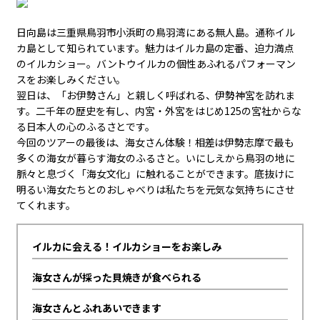
日向島は三重県鳥羽市小浜町の鳥羽湾にある無人島。通称イル
カ島として知られています。魅力はイルカ島の定番、迫力満点
のイルカショー。バントウイルカの個性あふれるパフォーマン
スをお楽しみください。
翌日は、「お伊勢さん」と親しく呼ばれる、伊勢神宮を訪れま
す。二千年の歴史を有し、内宮・外宮をはじめ125の宮社からな
る日本人の心のふるさとです。
今回のツアーの最後は、海女さん体験！相差は伊勢志摩で最も
多くの海女が暮らす海女のふるさと。いにしえから鳥羽の地に
脈々と息づく「海女文化」に触れることができます。底抜けに
明るい海女たちとのおしゃべりは私たちを元気な気持ちにさせ
てくれます。
イルカに会える！イルカショーをお楽しみ
海女さんが採った貝焼きが食べられる
海女さんとふれあいできます