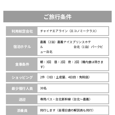
ご旅行条件
利用航空会社
チャイナエアライン（エコノミークラス）
嘉義（2泊）嘉義ナイスプリンスホテ
宿泊ホテル
ル 台北（1泊）パークビ
ュー台北
朝：3回 昼：2回 夜：2回（機内食は除きま
食事条件
す）
ショッピング
2件（3日：土産屋、4日目：免税店）
最少催行人員
30名
送迎
専用バス・台北新幹線（台北～嘉義）
添乗員
同行します（金環日食の解説員も同行）