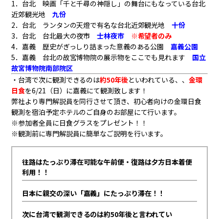
1．台北 映画「千と千尋の神隠し」の舞台にもなっている台北
近郊観光地
九份
2．台北 ランタンの天燈で有名な台北近郊観光地
十份
3．台北 台北最大の夜市
士林夜市
※希望者のみ
4．嘉義 歴史がぎっしり詰まった意義のある公園
嘉義公園
5．嘉義 台北の故宮博物院の展示物をここでも見れます
国立
故宮博物院南部院区
・台湾で次に観測できるのは
約50年後
といわれている、、
金環
日食
を6/21（日）に嘉義にて観測致します！
弊社より専門解説員を同行させて頂き、初心者向けの金環日食
観測を宿泊予定ホテルのご自身のお部屋にて行います。
※参加者全員に日食グラスをプレゼント！！
※観測前に専門解説員に簡単なご説明を行います。
往路はたっぷり滞在可能な午前便・復路は夕方日本着便
利用！！
日本に親交の深い「嘉義」にたっぷり滞在！！
次に台湾で観測できるのは約50年後と言われてい