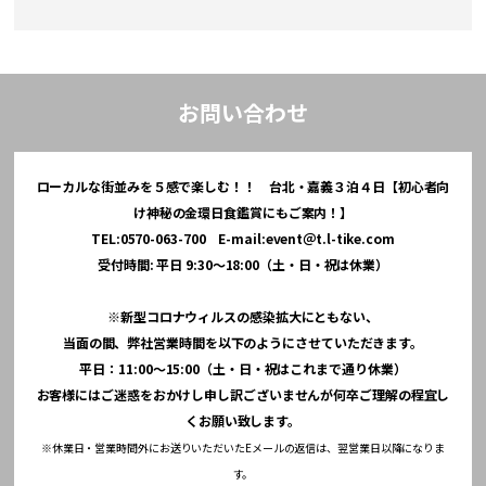
お問い合わせ
ローカルな街並みを５感で楽しむ！！ 台北・嘉義３泊４日【初心者向
け神秘の金環日食鑑賞にもご案内！】
TEL:0570-063-700 E-mail:event＠t.l-tike.com
受付時間: 平日 9:30～18:00（土・日・祝は休業）
※新型コロナウィルスの感染拡大にともない、
当面の間、弊社営業時間を以下のようにさせていただきます。
平日：11:00～15:00（土・日・祝はこれまで通り休業）
お客様にはご迷惑をおかけし申し訳ございませんが何卒ご理解の程宜し
くお願い致します。
※休業日・営業時間外にお送りいただいたEメールの返信は、翌営業日以降になりま
す。