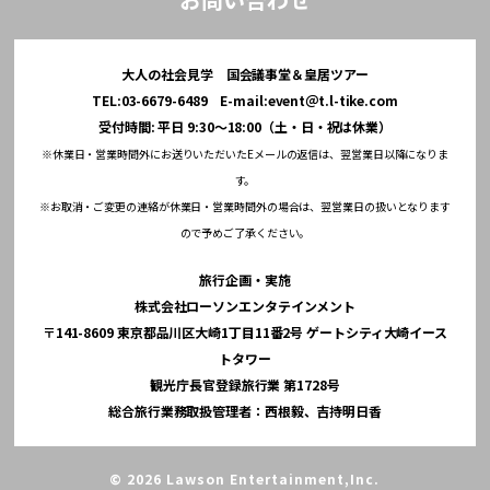
大人の社会見学 国会議事堂＆皇居ツアー
TEL:03-6679-6489 E-mail:event＠t.l-tike.com
受付時間: 平日 9:30～18:00（土・日・祝は休業）
※休業日・営業時間外にお送りいただいたEメールの返信は、翌営業日以降になりま
す。
※お取消・ご変更の連絡が休業日・営業時間外の場合は、翌営業日の扱いとなります
ので予めご了承ください。
旅行企画・実施
株式会社ローソンエンタテインメント
〒141-8609 東京都品川区大崎1丁目11番2号 ゲートシティ大崎イース
トタワー
観光庁長官登録旅行業 第1728号
総合旅行業務取扱管理者：西根毅、吉持明日香
© 2026 Lawson Entertainment,Inc.