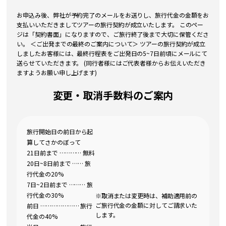
お申込み後、弊社が予約完了のメールをお送りし、旅行代金の金額をお
支払いいただきましてツアーの旅行契約が成立いたします。 このペー
ジは「契約書面」になりますので、ご旅行終了後まで大切に保管くださ
い。 ＜ご出発までの最終のご案内について＞ ツアーの旅行契約が成立
しましたお客様には、最終行程表をご出発日の5~7日前頃にメールにて
送らせていただきます。 (同行者様にはご代表者様からお伝えいただき
ますようお願い申し上げます)
変更・取消手数料のご案内
旅行開始日の前日から起
算してさかのぼって
21日前まで ………… 無料
20日~8日前まで …… 旅
行代金の20%
7日~2日前まで ……… 旅
行代金の30%
※取消または変更時は、補助適用前の
ご旅行代金の金額に対してご請求いた
前日 ………………… 旅行
します。
代金の40%