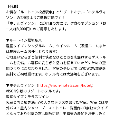
【宿泊】
お得な「ルートイン松坂駅東」とリゾートホテル「ホテルヴィ
ソン」の2種類よりご選択可能です！
「ホテルヴィソン」にご宿泊の方には、夕食のオプション（お
一人様8,000円）のご用意もあります。
▼ルートイン松坂駅東
客室タイプ：シングルルーム、ツインルーム（喫煙ルームまた
は禁煙ルームお任せとなります）
心地良い安らぎと便利で快適なひとときをお届けするゲストル
ームを完備。お客様の安らぎと活力を備えていただくための空
間づくりにこだわりました。客室のテレビではWOWOW放送を
無料でご視聴頂けます。ホテル内には大浴場もございます。
▼ホテルヴィソン（
https://vison-hotels.com/hotel/
）
VISON併設のリゾートホテルです。
客室タイプ：テラスツイン
客室と同じ広さ36m²の大きなテラスを設けた客室。客室には屋
外バス・屋内シャワーブース・トイレ・洗面台の3点独立タイプ
となっており浴室の窓は開放可能！半露天の湯船をお楽しみく