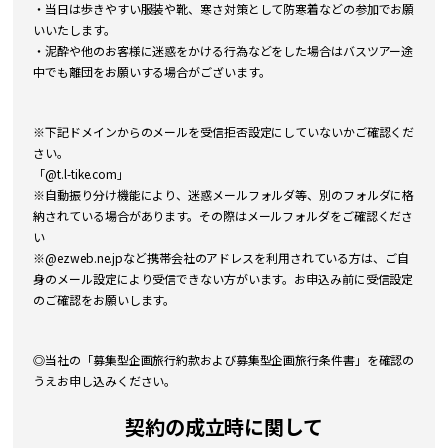
・当日は歩きやすい服装や靴、寒さ対策として防寒着などの参加でお願
いいたします。
・泥酔や他のお客様に迷惑をかける行為などをした場合はバスツアー途
中でも離団をお願いする場合がございます。
※下記ドメインからのメールを受信拒否設定にしていないかご確認くだ
さい。
「@t.l-tike.com」
※自動振り分け機能により、迷惑メールフォルダ等、別のフォルダに格
納されている場合があります。その際はメールフォルダをご確認くださ
い
※@ezweb.ne.jpなど携帯会社のアドレスを利用されている方は、ご自
身のメール設定により受信できない方がいます。お申込み前に受信設定
のご確認をお願いします。
◎当社の「募集型企画旅行約款および募集型企画旅行条件書」を確認の
うえお申し込みください。
契約の成立時に関して