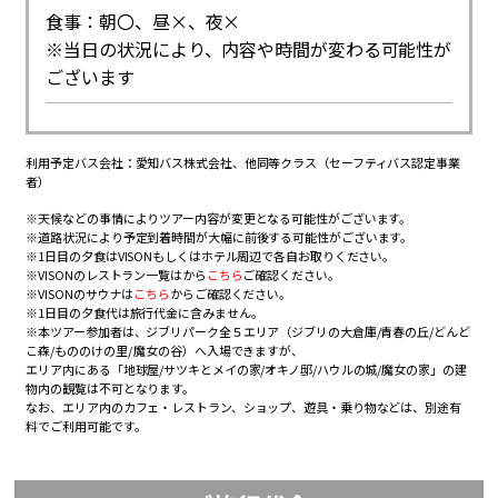
食事：朝〇、昼×、夜×
※当日の状況により、内容や時間が変わる可能性が
ございます
利用予定バス会社：愛知バス株式会社、他同等クラス（セーフティバス認定事業
者）
※天候などの事情によりツアー内容が変更となる可能性がございます。
※道路状況により予定到着時間が大幅に前後する可能性がございます。
※1日目の夕食はVISONもしくはホテル周辺で各自お取りください。
※VISONのレストラン一覧はから
こちら
ご確認ください。
※VISONのサウナは
こちら
からご確認ください。
※1日目の夕食代は旅行代金に含みません。
※本ツアー参加者は、ジブリパーク全５エリア（ジブリの大倉庫/青春の丘/どんど
こ森/もののけの里/ 魔女の谷）へ入場できますが、
エリア内にある「地球屋/サツキとメイの家/オキノ邸/ハウルの城/魔女の家」の建
物内の観覧は不可となります。
なお、エリア内のカフェ・レストラン、ショップ、遊具・乗り物などは、別途有
料でご利用可能です。