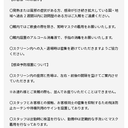
〇発熱または風邪の症状がある方、感染が引き続き拡大している国・地
域へ過去 2 週間以内に訪問歴のある方はご入館をご遠慮ください。
〇館内ではご飲食の際を除き、常時マスクの着用をお願いいたします。
〇館内設置のアルコール消毒液で、手指の消毒をお願いいたします。
〇スクリーン内への入・退場時は密集を避けていただきますようご協力
ください。
【感染予防措置について】
〇スクリーン内の座席と売場は、左右・前後の間隔を空けてご案内させ
ていただきます。
※お連れ様とご来館の際も、並んでお座りいただくことはできません。
〇スタッフとお客様との接触、お客様同士の密集を抑制するため飛沫防
止カーテンや待機列用のサインを設置しております。
〇スタッフは出勤時に検温を行ない、勤務中は定期的な手洗いとマスク
着用を行なっております。