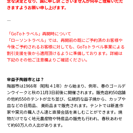
念な決定となり、誠に申し訳 ございませんが何卒ご理解いただ
きますようお願い申し上げます。
―――――――――――――――――――――――――
「GoToトラベル」再開時について
「ローソントラベル」では、再開前の既にご予約済のお客様や
今後ご予約されるお客様に対しても、GoToトラベル事業による
割引支援を後から適用頂けるように準備しております。詳細は
下記のその他ご注意欄よりご確認ください。
🌸益子陶器市とは？
陶器市は1966年（昭和４1年）から始まり、例年、春のゴールデ
ンウイークと秋の11月3日前後に開催されます。販売店約50店舗
の他約550のテントが立ち並び、伝統的な益子焼から、カップや
皿などの日用品、 美術品まで販売されます。テントでは新進作
家や窯元の職人さん達と直接会話を楽しむことができます。焼
物だけでなく地元農産物や特産品の販売も行われ、春秋あわせ
て約60万人の人出があります。