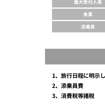
最大受付人員
食事
添乗員
1、旅行日程に明示
2、添乗員費
3、消費税等諸税