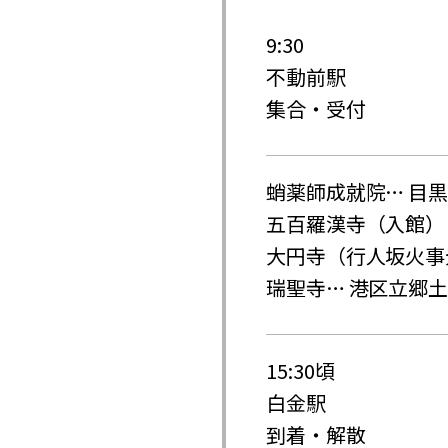
9:30
不動前駅
集合・受付
蛸薬師成就院… 目
五百羅漢寺（入館） 
大円寺（行人坂火事
瑞聖寺… 港区立郷
15:30頃
白金駅
到着・解散