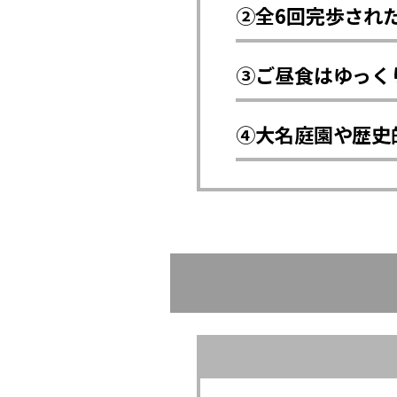
②全6回完歩され
③ご昼食はゆっく
④大名庭園や歴史