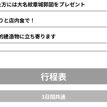
た方には大名紋章城郭図をプレゼント
りと店内食で！
的建造物に立ち寄ります
行程表
3日間共通