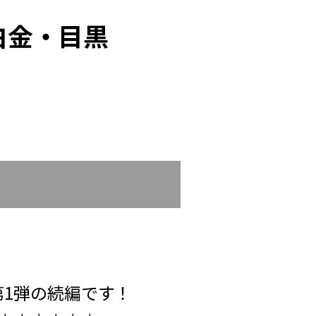
白金・目黒
）
第1弾の続編です！