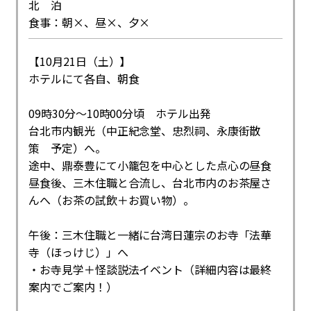
北 泊
食事：朝×、昼×、夕×
【10月21日（土）】
ホテルにて各自、朝食
09時30分～10時00分頃 ホテル出発
台北市内観光（中正紀念堂、忠烈祠、永康街散
策 予定）へ。
途中、鼎泰豊にて小籠包を中心とした点心の昼食
昼食後、三木住職と合流し、台北市内のお茶屋さ
んへ（お茶の試飲＋お買い物）。
午後：三木住職と一緒に台湾日蓮宗のお寺「法華
寺（ほっけじ）」へ
・お寺見学＋怪談説法イベント（詳細内容は最終
案内でご案内！）