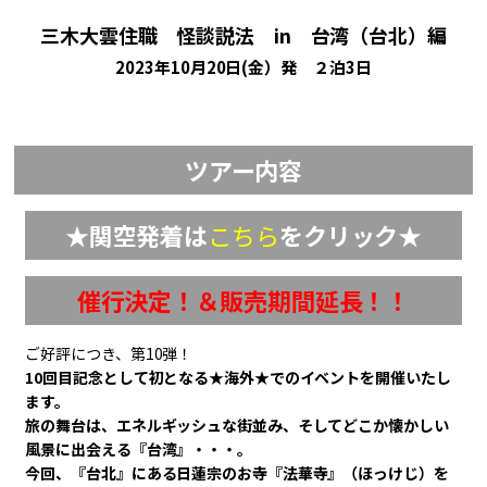
三木大雲住職 怪談説法 in 台湾（台北）編
2023年10月20日(金）発 ２泊3日
ツアー内容
★関空発着は
こちら
をクリック★
催行決定！＆販売期間延長！！
ご好評につき、第10弾！
10回目記念として初となる★海外★でのイベントを開催いたし
ます。
旅の舞台は、エネルギッシュな街並み、そしてどこか懐かしい
風景に出会える『台湾』・・・。
今回、『台北』にある日蓮宗のお寺『法華寺』（ほっけじ）を