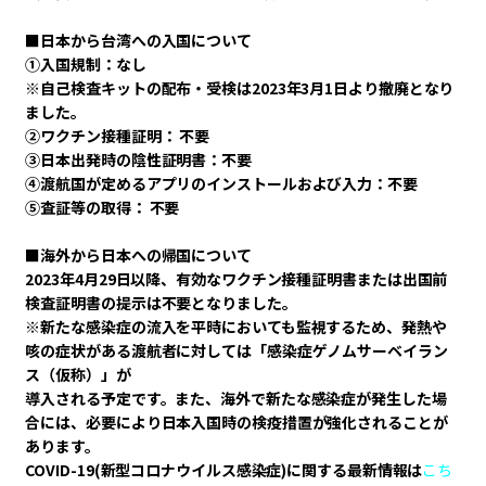
■日本から台湾への入国について
①入国規制：なし
※自己検査キットの配布・受検は2023年3月1日より撤廃となり
ました。
②ワクチン接種証明： 不要
③日本出発時の陰性証明書：不要
④渡航国が定めるアプリのインストールおよび入力：不要
⑤査証等の取得： 不要
■海外から日本への帰国について
2023年4月29日以降、
有効なワクチン接種証明書または出国前
検査証明書の提示は不要となりました。
※新たな感染症の流入を平時においても監視するため、発熱や
咳の症状がある渡航者に対しては「感染症ゲノムサーベイラン
ス（仮称）」が
導入される予定です。また、海外で新たな感染症が発生した場
合には、必要により日本入国時の検疫措置が強化されることが
あります。
COVID-19(新型コロナウイルス感染症)に関する最新情報は
こち