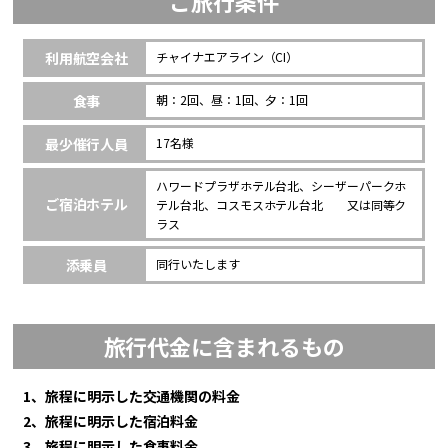
ご旅行条件
利用航空会社
チャイナエアライン（CI）
食事
朝：2回、昼：1回、夕：1回
最少催行人員
17名様
ハワードプラザホテル台北、シーザーパークホ
ご宿泊ホテル
テル台北、コスモスホテル台北 又は同等ク
ラス
添乗員
同行いたします
旅行代金に含まれるもの
1、旅程に明示した交通機関の料金
2、旅程に明示した宿泊料金
3、旅程に明示した食事料金