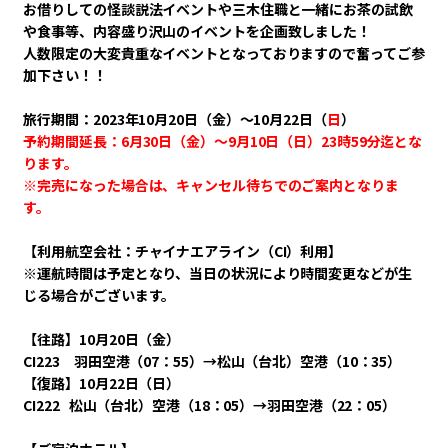
お借りしての怪談説法イベントや三木住職と一緒にお茶の試飲
や食事等、内容盛り沢山のイベントを企画致しました！
人数限定の大変貴重なイベントとなっておりますので奮ってご参
加下さい！！
旅行期間：2023年10月20日（金）～10月22日（
日
）
予約期間延長：6月30日（金
）～9月10日（日）23時59分
迄とな
ります。
※完売になった場合は、キャンセル待ちでのご案内となりま
す。
【利用航空会社：チャイナエアライン（CI）利用】
※運航時間は予定となり、当日の状況により時間変更などが生
じる場合がございます。
【往路】10月20日（金）
CI223 羽田空港（07：55）→松山（台北）空港（10：35）
【復路】10月22日（日）
CI222 松山（台北）空港（18：05）→羽田空港（22：05）