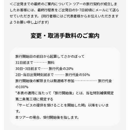
＜ご出発までの最終のご案内について＞ ツアーの旅行契約が成立しま
したお客様には、最終行程表をご出発日の5~7日前頃にメールにて送ら
せていただきます。 (同行者様にはご代表者様からお伝えいただきます
ようお願い申し上げます)
変更・取消手数料のご案内
旅行開始日の前日から起算してさかのぼって
31日前まで ………… 無料
30日~3日前まで …… 旅行代金の20%
2日~当日出発時刻前まで ……… 旅行代金の50%
旅行開始後の解除または無連絡不参加 ………………… 旅行代金
の100%
*本表の適用に当たって「旅行開始後」とは、当社特別補償規定
第二条第三項に規定する
「サービスの提供を受けることを開始した時」以降をいいま
す。
本ツアーの場合、受付開始後を指します。