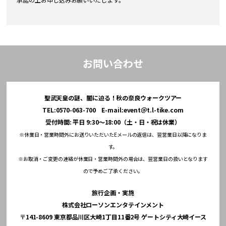
お問い合わせ
聖武天皇の謎、闇に迫る！秋の奈良ウォークツアー
TEL:0570-063-700 E-mail:event＠t.l-tike.com
受付時間: 平日 9:30～18:00（土・日・祝は休業）
※休業日・営業時間外にお送りいただいたEメールの返信は、翌営業日以降になりま
す。
※お取消・ご変更の連絡が休業日・営業時間外の場合は、翌営業日の扱いとなります
ので予めご了承ください。
旅行企画・実施
株式会社ローソンエンタテインメント
〒141-8609 東京都品川区大崎1丁目11番2号 ゲートシティ大崎イース