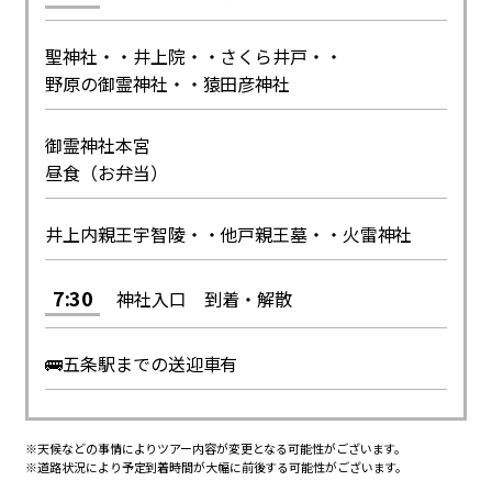
聖神社・・井上院・・さくら井戸・・
野原の御霊神社・・猿田彦神社
御霊神社本宮
昼食（お弁当）
井上内親王宇智陵・・他戸親王墓・・火雷神社
7:30
神社入口 到着・解散
🚌五条駅までの送迎車有
※天候などの事情によりツアー内容が変更となる可能性がございます。
※道路状況により予定到着時間が大幅に前後する可能性がございます。