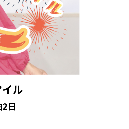
マイル
泊2日