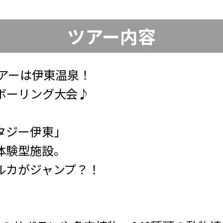
ツアー内容
ツアーは伊東温泉！
ボーリング大会♪
タジー伊東」
体験型施設。
ルカがジャンプ？！