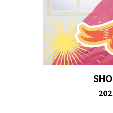
SH
20