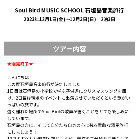
Soul Bird MUSIC SCHOOL 石垣島音楽旅行
2023年12月1日(金)～12月3日(日) 2泊3日
ツアー内容
★販売終了★
こんにちは！
この度石垣島音楽旅行が決定しました。
1
日目は石垣島の小学校で学ぶ子供達にクリスマスソングを届
け、
2
日目は現地のイベントに出演させていただくという歌がい
っぱいの旅です。
遠く離れた場所で
Soul Bird
の歌声が響くことをとても楽しみに
しています。
石垣島の方に、そして自分たち自身の心に残る素敵な演奏旅行
にしましょう！
12
月のお忙しい時期と存じますが、皆様のご参加をお待ちして