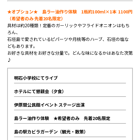
★オプション★ 島ラー油作り体験 1瓶約100ml×1本 1100円
（希望者のみ 先着20名限定）
具材は約20種類！定番のガーリックやフライドオニオンはもち
ろん、
石垣島で愛されているピパーツや月桃等のハーブ、石垣の塩な
どもあります。
お好きな具材をお好きな分量で。どんな味になるかはあなた次第
♪
明石小学校にてライブ
ホテルにて懇親会（夕食）
伊原間公民館イベント ステージ出演
島ラー油作り体験 ★希望者のみ 先着20名限定
島の駅カビラガーデン（観光・散策）