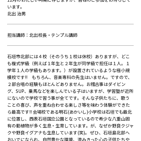
います。
北出 治男
担当講師：北出校長・テンプル講師
石垣市北部には４校（そのうち１校は休校）ありますが、どこ
も複式学級（例えば１年生と２年生が同学級で担任は１人。１
学年１人の学級もあります。）が設置されているような極小規
模校です!! もちろん、音楽専科の先生はいません。ですので、
２部合唱の経験もほとんどありません。お稽古事はダイビン
グ、SUP、乗馬などを楽しんでいる子はいますが、学習塾が近所
にないので学校で習う事が全てです。そんな子供たちに、歌う
ことの喜び、声を重ね合わせる楽しさ等を味わう体験ができた
ら最高です!! 会場校である明石(あかいし)小学校は石垣でも最北
に位置し、西表石垣国立公園となっているので希少な八重山固
有の動植物が多く生息・生育しています。が、なぜか野良クジャ
クや野良イグアナも生息しています(笑)。 ぜひ、石垣島北部へ
おいでになられ、自然豊かな環境、澄みきった心の子供たちや