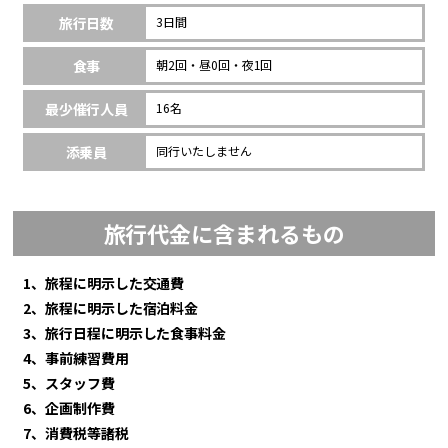
旅行日数
3日間
食事
朝2回・昼0回・夜1回
最少催行人員
16名
添乗員
同行いたしません
旅行代金に含まれるもの
1、旅程に明示した交通費
2、旅程に明示した宿泊料金
3、旅行日程に明示した食事料金
4、事前練習費用
5、スタッフ費
6、企画制作費
7、消費税等諸税