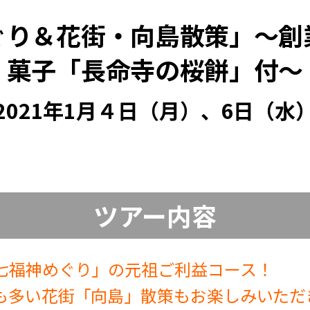
ぐり＆花街・向島散策」～創
菓子「長命寺の桜餅」付～
2021年1月４日（月）、6日（水
ツアー内容
七福神めぐり」の元祖ご利益コース！
も多い花街「向島」散策もお楽しみいただ