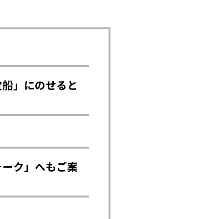
。
宝船」にのせると
ォーク」へもご案