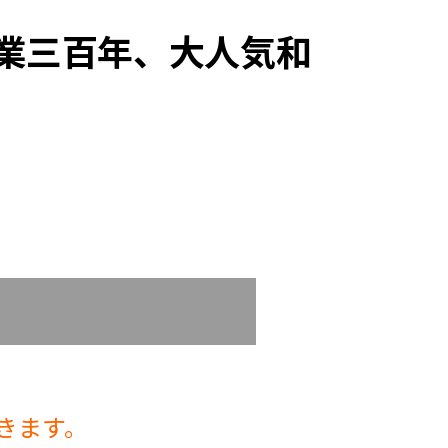
業三百年、大人気和
）
きます。