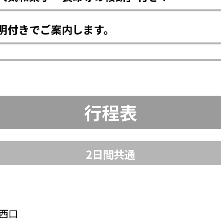
明付きでご案内します。
行程表
2日間共通
駅西口