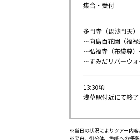
集合・受付
多門寺（毘沙門天）
…向島百花園（福禄
…弘福寺（布袋尊）
…すみだリバーウォ
13:30頃
浅草駅付近にて終了
※当日の状況によりツアー内容
※宝舟、御分体、色紙への揮毫