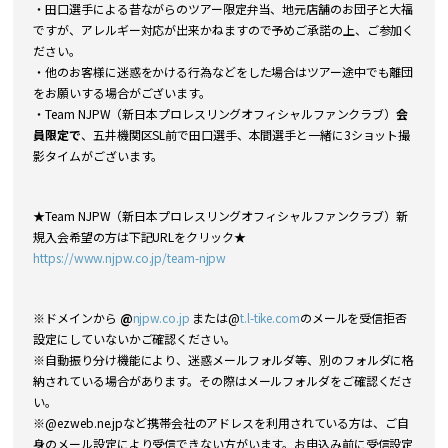
・田口選手による昔ながらのツアー限定弁当、地元店舗のお団子と大福
ですが、アレルギー対応が出来かねますので予めご承諾の上、ご参加く
ださい。
・他のお客様に迷惑をかける行為などをした場合はツアー途中でも離団
をお願いする場合がございます。
・Team NJPW（新日本プロレスリングオフィシャルファンクラブ）
会
員限定で
、五井機関区SL前で田口選手、本間選手と一緒に3ショット撮
影タイムがございます。
★Team NJPW（新日本プロレスリングオフィシャルファンクラブ）新
規入会希望の方は下記URLをクリック★
https://www.njpw.co.jp/team-njpw
※ドメインから
@
njpw.co.jp
または@
t.l-tike.com
のメールを受信拒否
設定にしていないかご確認ください。
※自動振り分け機能により、迷惑メールフォルダ等、別のフォルダに格
納されている場合があります。その際はメールフォルダをご確認くださ
い。
※@ezweb.ne.jpなど携帯会社のアドレスを利用されている方は、ご自
身のメール設定により受信できない方がいます。お申込み前に受信設定