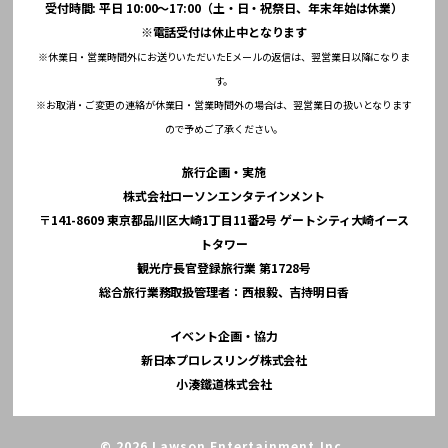
受付時間: 平日 10:00～17:00（土・日・祝祭日、年末年始は休業）
※電話受付は休止中となります
※休業日・営業時間外にお送りいただいたEメールの返信は、翌営業日以降になりま
す。
※お取消・ご変更の連絡が休業日・営業時間外の場合は、翌営業日の扱いとなります
ので予めご了承ください。
旅行企画・実施
株式会社ローソンエンタテインメント
〒141-8609 東京都品川区大崎1丁目11番2号 ゲートシティ大崎イース
トタワー
観光庁長官登録旅行業 第1728号
総合旅行業務取扱管理者：西根毅、吉持明日香
イベント企画・協力
新日本プロレスリング株式会社
小湊鐵道株式会社
© 2026 Lawson Entertainment,Inc.