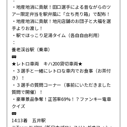
・地産地消に貢献！田口選手による昔ながらのツ
アー限定弁当を駅弁風に「立ち売り箱」で配布！
・地産地消に貢献！地元店舗のお団子と大福を選
手よりお渡し！
・駅でほっこり足湯タイム（各自自由利用）
：
養老渓谷駅（乗車）
🚃
★レトロ車両 キハ200貸切車両★
・３選手と一緒にレトロな車内でお食事（お茶付
き）！
・３選手の質問コーナー（事前にいただきました
質問で開催）！
・豪華景品争奪！正答率69%！？ファンキー電車
クイズ
🚃
14:13着 五井駅