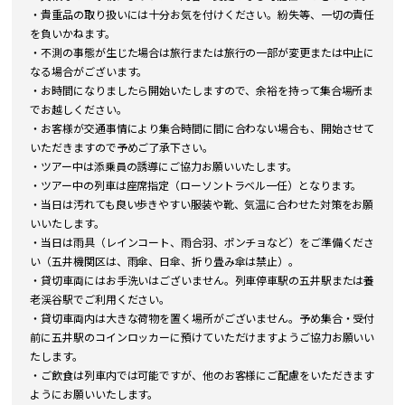
・貴重品の取り扱いには十分お気を付けください。紛失等、一切の責任
を負いかねます。
・不測の事態が生じた場合は旅行または旅行の一部が変更または中止に
なる場合がございます。
・お時間になりましたら開始いたしますので、余裕を持って集合場所ま
でお越しください。
・お客様が交通事情により集合時間に間に合わない場合も、開始させて
いただきますので予めご了承下さい。
・ツアー中は添乗員の誘導にご協力お願いいたします。
・ツアー中の列車は座席指定（ローソントラベル一任）となります。
・当日は汚れても良い歩きやすい服装や靴、気温に合わせた対策をお願
いいたします。
・当日は雨具（レインコート、雨合羽、ポンチョなど）をご準備くださ
い（五井機関区は、雨傘、日傘、折り畳み傘は禁止）。
・貸切車両にはお手洗いはございません。列車停車駅の五井駅または養
老渓谷駅でご利用ください。
・貸切車両内は大きな荷物を置く場所がございません。予め集合・受付
前に五井駅のコインロッカーに預けていただけますようご協力お願いい
たします。
・ご飲食は列車内では可能ですが、他のお客様にご配慮をいただきます
ようにお願いいたします。