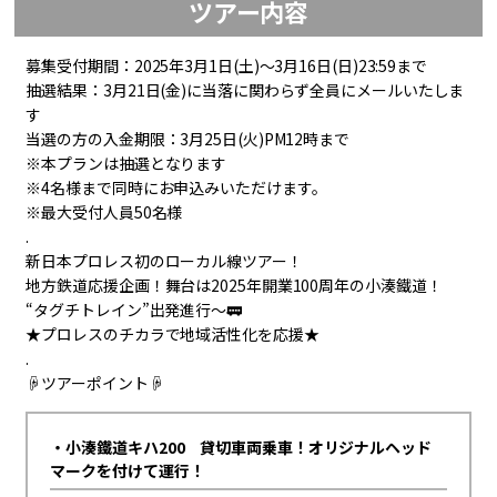
ツアー内容
募集受付期間：2025年3月1日(土)～3月16日(日)23:59まで
抽選結果：3月21日(金)に当落に関わらず全員にメールいたしま
す
当選の方の入金期限：3月25日(火)PM12時まで
※本プランは抽選となります
※4名様まで同時にお申込みいただけます。
※最大受付人員50名様
.
新日本プロレス初のローカル線ツアー！
地方鉄道応援企画！舞台は2025年開業100周年の小湊鐵道！
“タグチトレイン”出発進行～🚃
★プロレスのチカラで地域活性化を応援★
.
☟ツアーポイント☟
・小湊鐵道キハ200 貸切車両乗車！オリジナルヘッド
マークを付けて運行！