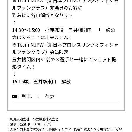
※Team NJPW（新日本プロレスリングオフィシャ
ルファンクラブ）非会員のお客様
到着後に各自解散となります
：
14:30～15:00 小湊鐵道 五井機関区 「一般の
方は入ることは出来ません」
※Team NJPW（新日本プロレスリングオフィシャ
ルファンクラブ）会員限定
五井機関区内SL前で３選手と一緒に４ショット撮
影タイム！
：
15:15頃 五井駅東口 解散
🚃 列車、： 徒歩
※利用鉄道会社：小湊鐵道株式会社
※食事：昼食1回（弁当＋お茶）
※天候や列車運行状況などの事情によりツアー内容が変更となる可能性がござい