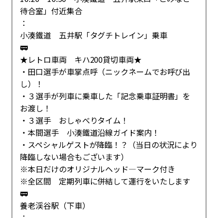
待合室」付近集合
：
小湊鐵道 五井駅「タグチトレイン」乗車
🚃
★レトロ車両 キハ200貸切車両★
・田口選手が車掌点呼（ニックネームでお呼び出
し）！
・３選手が列車に乗車した「記念乗車証明書」を
お渡し！
・３選手 おしゃべりタイム！
・本間選手 小湊鐵道沿線ガイド案内！
・スペシャルゲストが降臨！？（当日の状況により
降臨しない場合もございます）
※本日だけのオリジナルヘッド―マーク付き
※全区間 定期列車に併結して運行をいたします
🚃
養老渓谷駅（下車）
：