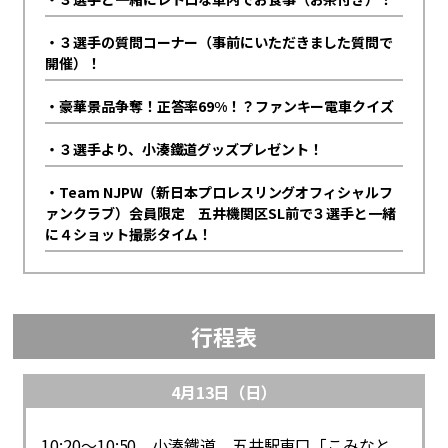
・３選手の質問コーナー（事前にいただきました質問で
開催）！
・豪華景品争奪！正答率69%！？ファンキー電車クイズ
・３選手より、小湊鐵道グッズプレゼント！
・Team NJPW（新日本プロレスリングオフィシャルフ
ァンクラブ）会員限定 五井機関区SL前で３選手と一緒
に４ショット撮影タイム！
行程表
4月13日（日）
10:20～10:50 小湊鐵道 五井駅東口「こみなと