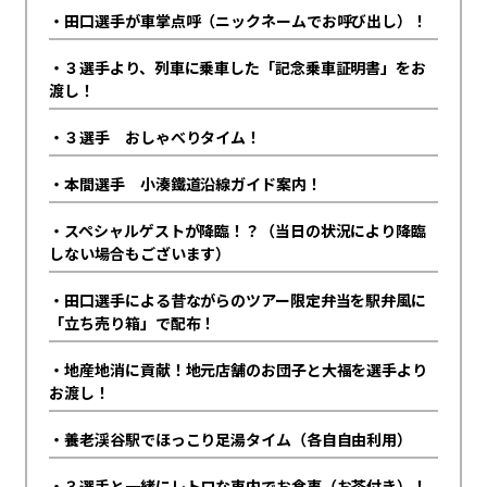
・田口選手が車掌点呼（ニックネームでお呼び出し）！
・３選手より、列車に乗車した「記念乗車証明書」をお
渡し！
・３選手 おしゃべりタイム！
・本間選手 小湊鐵道沿線ガイド案内！
・スペシャルゲストが降臨！？（当日の状況により降臨
しない場合もございます）
・田口選手による昔ながらのツアー限定弁当を駅弁風に
「立ち売り箱」で配布！
・地産地消に貢献！地元店舗のお団子と大福を選手より
お渡し！
・養老渓谷駅でほっこり足湯タイム（各自自由利用）
・３選手と一緒にレトロな車内でお食事（お茶付き）！