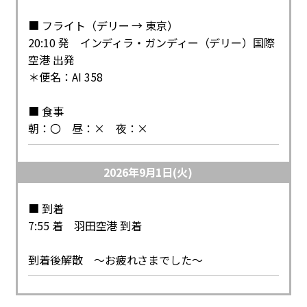
■ フライト（デリー → 東京）
20:10 発 インディラ・ガンディー（デリー）国際
空港 出発
＊便名：AI 358
■ 食事
朝：〇 昼：× 夜：×
2026年9月1日(火)
■ 到着
7:55 着 羽田空港 到着
到着後解散 ～お疲れさまでした～