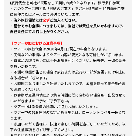
(旅行代金を当社が受理をして契約の成立となります。旅行条件参照)
・このツアーに関する「最終のご案内」をご出発5日前～10日前を目安
に郵便またはメールにてお送りいたします。
・
海外旅行保険には
必ず
ご加入ください。
・
屋台でのお食事につきましては、当社では責任を負いかねますので、
自己責任にてお召し上がりください。
【ツアー参加における注意事項】
・ツアーの旅行代金は2026年4月1日現在の料金となります。
・天候などの事情によりツアー内容が変更となる可能性がございます。
・貴重品の取り扱いには十分お気を付けください。紛失等、一切の責任
を負いかねます。
・不測の事態が生じた場合は旅行または旅行の一部が変更または中止に
なる場合がございます。
・お時間になりましたら出発いたしますので、余裕を持って集合場所ま
でお越しください。
・お客様が交通事情により集合時間に間に合わない場合も、出発させて
いただきますので予めご了承下さい。
・ツアー中は添乗員の誘導にご協力お願いいたします。
・ツアー中の各お座席の指定がある場合は、ローソントラベル一任とな
ります。
・参加いただく皆様に、快適で楽しい時間を過ごしていただくため、以
下の注意事項を必ず順守してください。
お守りいただけない場合、各種イベントの中止・中断、または各種イベ