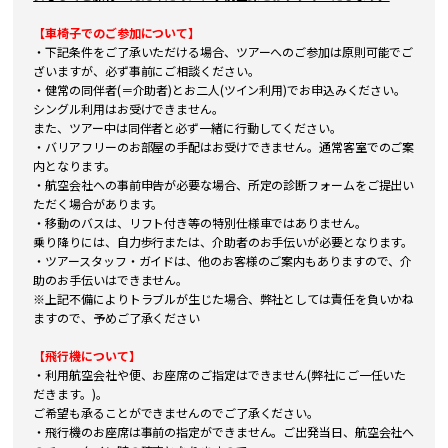
【車椅子でのご参加について】
・下記条件をご了承いただける場合、ツアーへのご参加は原則可能でご
ざいますが、必ず事前にご相談ください。
・健常の同伴者(＝介助者)とお二人(ツイン利用)でお申込みください。
シングル利用はお受けできません。
また、ツアー中は同伴者と必ず一緒に行動してください。
・バリアフリーのお部屋の手配はお受けできません。通常客室でのご案
内となります。
・航空会社への事前申告が必要な場合、所定の診断フォームをご提出い
ただく場合があります。
・移動のバスは、リフト付き等の特別仕様車ではありません。
乗り降りには、自力歩行または、介助者のお手伝いが必要となります。
・ツアースタッフ・ガイドは、他のお客様のご案内もありますので、介
助のお手伝いはできません。
※上記不備によりトラブルが生じた場合、弊社としては責任を負いかね
ますので、予めご了承ください
【飛行機について】
・利用航空会社や便、お座席のご指定はできません(弊社にご一任いた
だきます。)。
ご希望も承ることができませんのでご了承ください。
・飛行機のお座席は事前の指定ができません。ご出発当日、航空会社へ