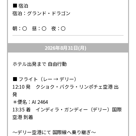
■ 宿泊
宿泊：グランド・ドラゴン
朝：〇 昼：〇 夜：〇
2026年8月31日(月)
ホテル出発まで 自由行動
■ フライト（レー → デリー）
12:10 発 クショク・バクラ・リンポチェ空港 出
発
＊便名：AI 2464
13:35 着 インディラ・ガンディー（デリー）国際
空港 到着
～デリー空港にて 国際線へ乗り継ぎ～