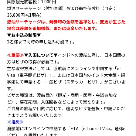
国際観光旅客税：1,000円
燃油サーチャージ（付加運賃）および航空保険料（目安：
36,800円 4/1現在）
燃油サーチャージは、発券時の金額を基準とし、変更が生じた
場合は差額を追加徴収、または返金いたします。
▼お申込み制限▼
2名様まで同時の申し込み可能です。
≪重要≫
▼入国について▼
インドへの渡航に際し、日本国籍の
方はビザの取得が必要です。
主な取得方法としては、渡航前にオンラインで申請する「e-
Visa（電子観光ビザ）」、または日本国内のインド大使館・領
事館にて申請する「一般ビザ（ステッカービザ）」がございま
す。
ビザの種類は、渡航目的（観光・商用・医療・会議参加な
ど）、滞在期間、入国回数などによって異なります。
ご自身の旅程や目的に応じて、適切なビザを選択・申請いただ
きますようお願いいたします。
※推奨※
渡航前にオンラインで申請する「ETA（e-Tourist Visa。通称e-
ビザ）」を推奨いたします。