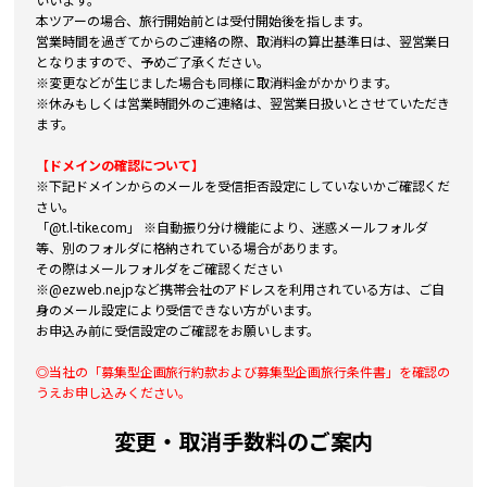
本ツアーの場合、旅行開始前とは受付開始後を指します。
営業時間を過ぎてからのご連絡の際、取消料の算出基準日は、翌営業日
となりますので、予めご了承ください。
※変更などが生じました場合も同様に取消料金がかかります。
※休みもしくは営業時間外のご連絡は、翌営業日扱いとさせていただき
ます。
【ドメインの確認について】
※下記ドメインからのメールを受信拒否設定にしていないかご確認くだ
さい。
「@t.l-tike.com」 ※自動振り分け機能により、迷惑メールフォルダ
等、別のフォルダに格納されている場合があります。
その際はメールフォルダをご確認ください
※@ezweb.ne.jpなど携帯会社のアドレスを利用されている方は、ご自
身のメール設定により受信できない方がいます。
お申込み前に受信設定のご確認をお願いします。
◎当社の「募集型企画旅行約款および募集型企画旅行条件書」を確認の
うえお申し込みください。
変更・取消手数料のご案内