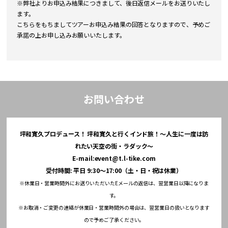
※弊社よりお申込み結果につきまして、後日返信メールをお送りいたし
ます。
こちらをもちましてツアーお申込み結果の回答となりますので、予めご
承諾の上お申し込みお願いいたします。
お問い合わせ
坪和寛久プロデュース！ 坪和寛久と行くインド旅！～人生に一度は訪
れたい天空の街・ラダック～
E-mail:
event@t.l-tike.com
受付時間: 平日 9:30～17:00（土・日・祝は休業）
※休業日・営業時間外にお送りいただいたEメールの返信は、翌営業日以降になりま
す。
※お取消・ご変更の連絡が休業日・営業時間外の場合は、翌営業日の扱いとなります
ので予めご了承ください。