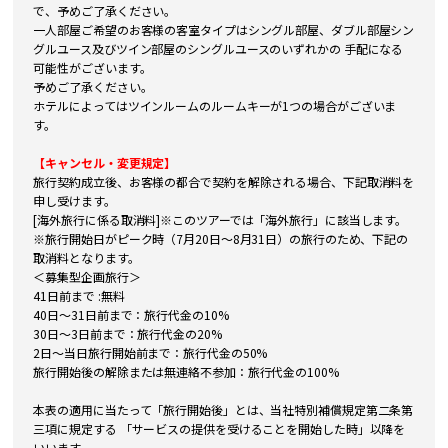
で、予めご了承ください。
一人部屋ご希望のお客様の客室タイプはシングル部屋、ダブル部屋シン
グルユース及びツイン部屋のシングルユースのいずれかの 手配になる
可能性がございます。
予めご了承ください。
ホテルによってはツインルームのルームキーが1つの場合がございま
す。
【キャンセル・変更規定】
旅行契約成立後、お客様の都合で契約を解除される場合、下記取消料を
申し受けます。
[海外旅行に係る取消料]※このツアーでは「海外旅行」に該当します。
※旅行開始日がピーク時（7月20日～8月31日）の旅行のため、下記の
取消料となります。
＜募集型企画旅行＞
41日前まで :無料
40日～31日前まで：旅行代金の10%
30日～3日前まで：旅行代金の20%
2日～当日旅行開始前まで：旅行代金の50%
旅行開始後の解除または無連絡不参加：旅行代金の100%
本表の適用に当たって「旅行開始後」とは、当社特別補償規定第二条第
三項に規定する 「サービスの提供を受けることを開始した時」以降を
いいます。