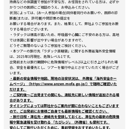
持病などの体調面で参加が不安な方、お怪我をされている方は、必ずか
かりつけの医師にご相談のうえ、お申込みください。
状況によっては、(お一人参加の場合)同伴者同行のお願いや、医師の診
断書(または、許可書)や問診票の提出を
お願いする場合があります。また、結果として、弊社よりご参加をお断
りする場合がございます。
・ラダックは標高が高いため、呼吸器や心臓にご不安のある方は、高地
では体調に影響が出やすい場合がありますので、
どうぞご無理のないようご参加をご検討ください。
・本ツアーの旅行先「ラダック直轄領」に関する外務省海外安全情報
は、2025年3月現在、危険レベル1です。
出発前または旅行期間中に危険情報がレベル2以上に引き上げられた場
合、安全を最優先とし、ツアーを催行中止とさせていただく場合がござ
います。
・最新の安全情報や地図、現地の治安状況は、
外務省「海外安全ホー
ムページ」（https://www.anzen.mofa.go.jp/）で随時ご確認いた
だけます。
・ご契約後〜ご出発までの間にも、渡航先に新しい情報が追加される場
合があります。
タイミングによっては弊社からご案内が間に合わないこともございます
ので、
ご出発前にお客様ご自身でも最新情報をご確認ください。
・旅行日程・滞在先・連絡先を登録しておくと、滞在先の最新の危険情
報や緊急速報を受け取れる
「たびレジ」（外務省）も便利です。
安心してご旅行いただくために、事前登録をおすすめいたします。