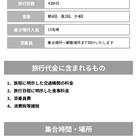
旅行日数
4泊6日
食事
朝4回、昼2回、夕4回
最少催行人員
10名様
添乗員
集合場所～解散場所まで同行いたします
旅行代金に含まれるもの
1、旅程に明示した交通機関の料金
2、旅行日程に明示した食事料金
3、添乗員費
4、消費税等諸税
集合時間・場所