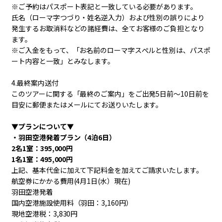
※ご予約はパスポート表記と一致している必要があります。
氏名（ローマ字つづり・姓名逆入力）および性別の誤りにより
発生するお取消料などの諸経費は、全てお客様のご負担となり
ます。
※ご入金をもって、「お名前のローマ字スぺルと性別は、パスポ
ート内容と一致」とみなします。
4.最終案内送付
このツアーに関する「最終のご案内」をご出発5日前～10日前を
目安に郵便またはメールにてお送りいたします。
▼プランについて▼
・羽田空港発着プラン（4泊6日）
2名1室：395,000円
1名1室：495,000円
上記、基本代金に加えて下記料金を加えてご請求いたします。
航空券にかかる費用(4月1日(水）現在)
羽田空港発着
国内空港施設使用料（羽田：
3,160円）
現地空港税：3,830円