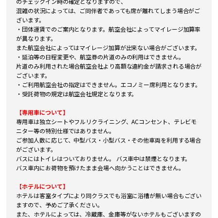
のチェックイン時の確定となりますので、
混雑の状況によっては、ご同伴者であっても席が離れてしまう場合がご
ざいます。
・団体運賃でのご案内となります。航空会社によってマイレージ加算率
が異なります。
また航空会社によってはマイレージ加算が出来ない場合がございます。
・延泊等の日程変更や、航空券の片道のみの利用はできません。
片道のみ利用された場合航空会社より高額な違約金が請求される場合が
ございます。
・ご利用航空会社の指定はできません。エコノミー席利用となります。
・受託荷物の規定は航空会社規定となります。
【専用車について】
専用車は独立シートやフルリクライニング、ACコンセント、テレビモ
ニター等の特別仕様ではありません。
ご参加人数に応じて、中型バス・小型バス・その他車両を利用する場合
がございます。
バスにはトイレはついておりません。 バス車中は禁煙となります。
バス車内にお荷物を預けたまま会場へ向かうことはできません。
【ホテルについて】
ホテルは客室タイプにより同クラスでも浴室に浴槽が無い場合もござい
ますので、予めご了承ください。
また、ホテルによっては、冷蔵庫、金庫等がないホテルもございますの