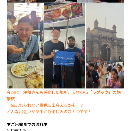
今回は、坪和さんも感動した場所、天空の街
「ラダック」
の絶
景旅！
一生忘れられない景色に出会えるかも…☆
どんな出会いがあるかも楽しみのひとつです！
▼ご出発までの流れ▼
1.お申込み