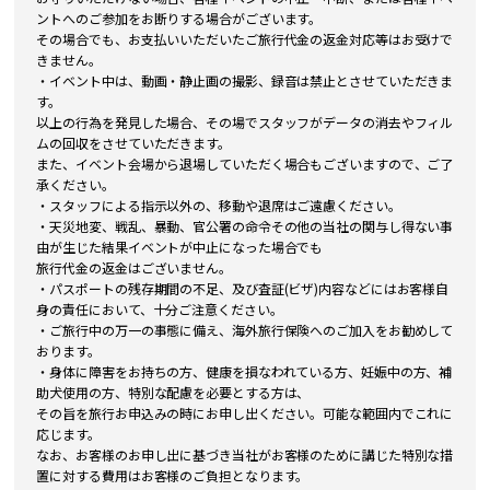
ントへのご参加をお断りする場合がございます。
その場合でも、お支払いいただいたご旅行代金の返金対応等はお受けで
きません。
・イベント中は、動画・静止画の撮影、録音は禁止とさせていただきま
す。
以上の行為を発見した場合、その場でスタッフがデータの消去やフィル
ムの回収をさせていただきます。
また、イベント会場から退場していただく場合もございますので、ご了
承ください。
・スタッフによる指示以外の、移動や退席はご遠慮ください。
・天災地変、戦乱、暴動、官公署の命令その他の当社の関与し得ない事
由が生じた結果イベントが中止になった場合でも
旅行代金の返金はございません。
・パスポートの残存期間の不足、及び査証(ビザ)内容などにはお客様自
身の責任において、十分ご注意ください。
・ご旅行中の万一の事態に備え、海外旅行保険へのご加入をお勧めして
おります。
・身体に障害をお持ちの方、健康を損なわれている方、妊娠中の方、補
助犬使用の方、特別な配慮を必要とする方は、
その旨を旅行お申込みの時にお申し出ください。可能な範囲内でこれに
応じます。
なお、お客様のお申し出に基づき当社がお客様のために講じた特別な措
置に対する費用はお客様のご負担となります。