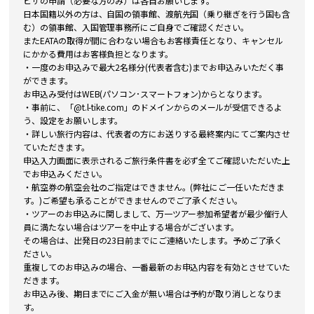
ビザの申請（必要な方のみ）は各自お願いします。
日本国籍以外の方は、自国の領事館、渡航先国（乗り継ぎを行う国も含
む）の領事館、入国管理事務所にご自身でご確認ください。
またEATAの取得が間に合わない場合もお客様責任となり、キャンセル
にかかる費用はお客様負担となります。
・一度のお申込みで最大2名様分(代表者含む)までお申込みいただく事
ができます。
お申込み受付はWEB(パソコン･スマートフォン)からとなります。
・事前に、「@t.l-tike.com」のドメインからのメールが受信できるよ
う、設定をお願いします。
・詳しい旅行内容は、代表者の方にお送りする最終案内にてご案内させ
ていただきます。
申込入力画面に表示されるご旅行条件書を必ず全てご確認いただいた上
でお申込みください。
・航空券の航空会社のご指定はできません。(弊社にご一任いただきま
す。)ご希望も承ることができませんのでご了承ください。
・ツアーのお申込みに関しまして、万一ツアー参加希望者が最少催行人
員に満たない場合はツアーを中止する場合がございます。
その場合は、出発日の23日前までにご連絡いたします。予めご了承く
ださい。
重複してのお申込みの場合、一番最新のお申込内容を有効とさせていた
だきます。
お申込み後、期日までにご入金が無い場合は予約が取り消しとなりま
す。