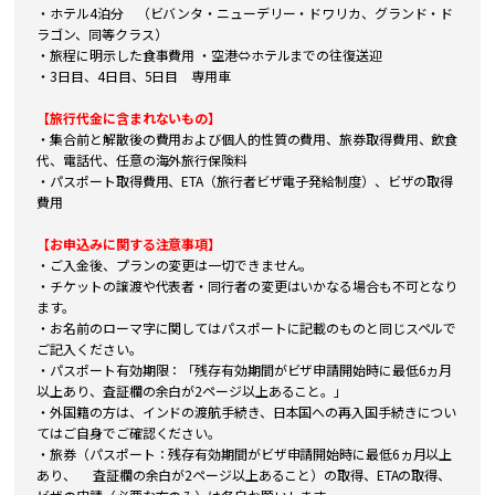
・ホテル4泊分 （ビバンタ・ニューデリー・ドワリカ、グランド・ド
ラゴン、同等クラス）
・旅程に明示した食事費用 ・空港⇔ホテルまでの往復送迎
・3日目、4日目、5日目 専用車
【旅行代金に含まれないもの】
・集合前と解散後の費用および個人的性質の費用、旅券取得費用、飲食
代、電話代、任意の海外旅行保険料
・パスポート取得費用、ETA（旅行者ビザ電子発給制度）、ビザの取得
費用
【お申込みに関する注意事項】
・ご入金後、プランの変更は一切できません。
・チケットの譲渡や代表者・同行者の変更はいかなる場合も不可となり
ます。
・お名前のローマ字に関してはパスポートに記載のものと同じスペルで
ご記入ください。
・パスポート有効期限：「残存有効期間がビザ申請開始時に最低6ヵ月
以上あり、査証欄の余白が2ページ以上あること。」
・外国籍の方は、インドの渡航手続き、日本国への再入国手続きについ
てはご自身でご確認ください。
・旅券（パスポート：残存有効期間がビザ申請開始時に最低6ヵ月以上
あり、 査証欄の余白が2ページ以上あること）の取得、ETAの取得、