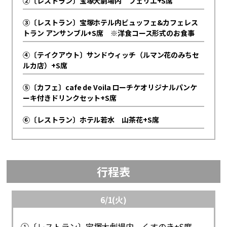
②〔レストラン〕宝塚大劇場内 フェリエ+S席
③〔レストラン〕宝塚ホテル内ビュッフェ&カフェレス
トラン アンサンブル+S席 ※洋食コース形式のお食事
④〔テイクアウト〕サンドウィッチ（ルマン花のみちセ
ルカ店）+S席
⑤〔カフェ〕cafe de Voila ローチケオリジナルパンケ
ーキ付きドリンクセット+S席
⑥〔レストラン〕ホテル若水 山茶花+S席
行程表
6/1(火)
①〔レストラン〕宝塚大劇場内 くすのき+S席