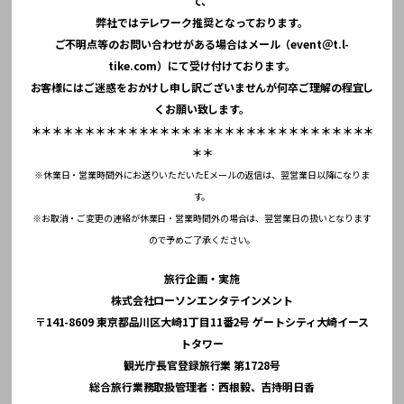
て、
弊社ではテレワーク推奨となっております。
ご不明点等のお問い合わせがある場合はメール（event＠t.l-
tike.com）にて受け付けております。
お客様にはご迷惑をおかけし申し訳ございませんが何卒ご理解の程宜し
くお願い致します。
＊＊＊＊＊＊＊＊＊＊＊＊＊＊＊＊＊＊＊＊＊＊＊＊＊＊＊＊＊＊＊＊
＊＊
※休業日・営業時間外にお送りいただいたEメールの返信は、翌営業日以降になりま
す。
※お取消・ご変更の連絡が休業日・営業時間外の場合は、翌営業日の扱いとなります
ので予めご了承ください。
旅行企画・実施
株式会社ローソンエンタテインメント
〒141-8609 東京都品川区大崎1丁目11番2号 ゲートシティ大崎イース
トタワー
観光庁長官登録旅行業 第1728号
総合旅行業務取扱管理者：西根毅、吉持明日香