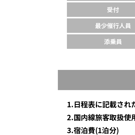
受付
最少催行人員
添乗員
1.日程表に記載さ
2.国内線旅客取扱使
3.宿泊費(1泊分)