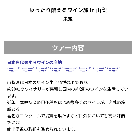
ゆったり酔えるワイン旅 in 山梨
未定
ツアー内容
日本を代表するワインの産地
*::;;;;::*ﾟ*::;;;;::*ﾟ*::;;;;::*ﾟ*::;;;;::*ﾟ*::;;;;::*ﾟ*::;;;;::*ﾟ*::;;;;::*ﾟ*::;;;;::*ﾟ
山梨県は日本のワイン生産発祥の地であり、
約80社のワイナリーが集積し国内の約2割のワインを生産してい
ます。
近年、本県特産の甲州種をはじめ数多くのワインが、海外の権
威ある
著名なコンクールで受賞を果たすなど国外においても高い評価
を受け、
輸出促進の取組も進められています。